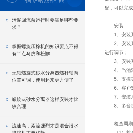
RELATED ARTICLES
配，可以完成
污泥回流泵运行时要满足哪些要
安装:
求？
1、安装系统
2、安装系统Ⅰ只
掌握螺旋压榨机的知识要点不得
进行调节；
有半点马虎和松懈
3、安装系统
4、当池深
无轴螺旋式砂水分离器螺杆轴向
5、支撑架
位置可调，使用起来更方便了
6、客户定
7、安装系
螺旋式砂水分离器这样安装才比
8、多台搅
较合理
检查周期
流速高，紊流强烈才是混合潜水
（1）检
搅拌机主要优势