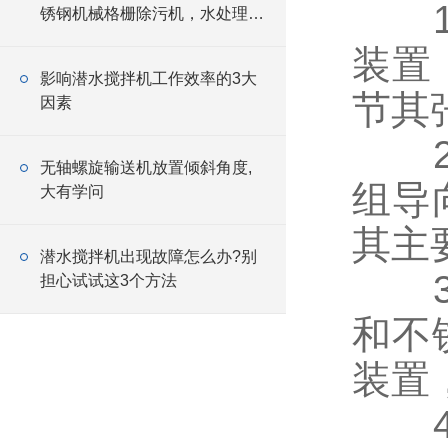
1.
锈钢机械格栅除污机，水处理前
线的可靠卫士
装置
影响潜水搅拌机工作效率的3大
节其
因素
2.
无轴螺旋输送机放置倾斜角度,
组导
大有学问
其主
潜水搅拌机出现故障怎么办?别
3.
担心试试这3个方法
和不
装置
4.