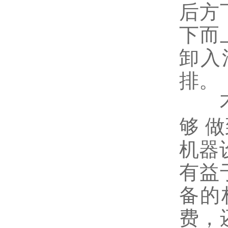
后方
下而
卸入
排。
不锈
够 
机器
有益
备的
费，