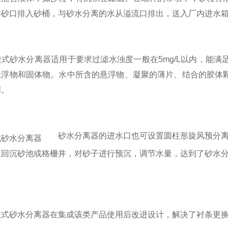
排砂口排入砂桶，与砂水分离的水从溢流口排出，送入厂内进水
砂水分离器适用于要求过滤水浊度一般在5mg/L以内，能满
悬浮物和固体物。水中所含的悬浮物、凝聚的薄片、结合的胶体
明。
砂水分离器的进水口也可设置圆柱形旋风预分离
返回沉砂池或格栅井，对砂子进行预沉，调节水量，达到了砂水
。
砂水分离器在集成该类产品使用后改进设计，解决了衬条更换