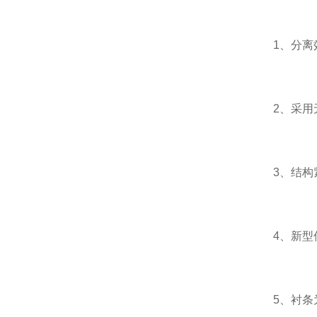
1、分离效率
2、采用无
3、结构紧
4、新型传
5、衬条为