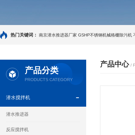
热门关键词：
南京潜水推进器厂家
GSHP不锈钢机械格栅除污机
产品中心
/
产品分类
PRODUCTS CATEGORY
潜水搅拌机
潜水推进器
反应搅拌机