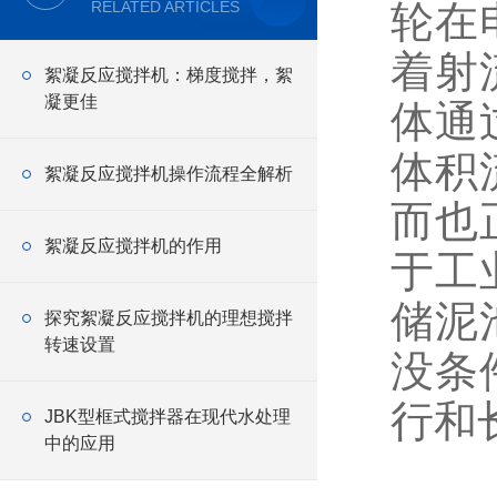
RELATED ARTICLES
轮在
着射
絮凝反应搅拌机：梯度搅拌，絮
凝更佳
体通
体积
絮凝反应搅拌机操作流程全解析
而也
絮凝反应搅拌机的作用
于工
储泥
探究絮凝反应搅拌机的理想搅拌
转速设置
没条
行和
JBK型框式搅拌器在现代水处理
中的应用