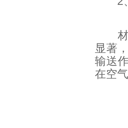
2、
材料
显著
输送
在空