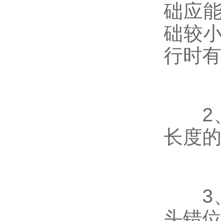
础应
础较
行时
2、
长度
3、
头错位