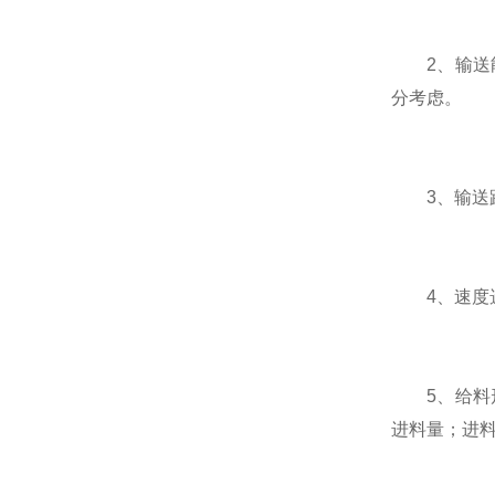
2、输送能
分考虑。
3、输送距离
4、速度选
5、给料形
进料量；进