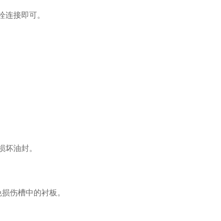
栓连接即可。
损坏油封。
损伤槽中的衬板。