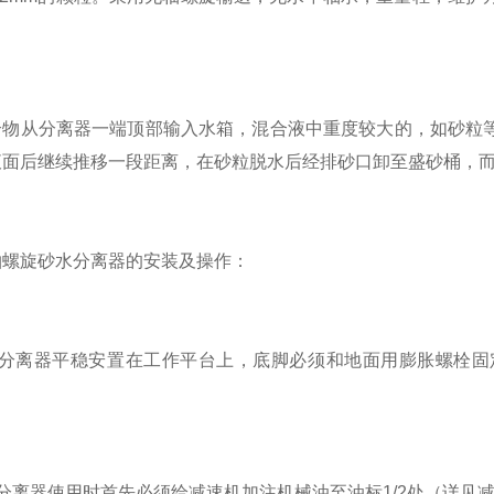
从分离器一端顶部输入水箱，混合液中重度较大的，如砂粒等
液面后继续推移一段距离，在砂粒脱水后经排砂口卸至盛砂桶，
旋砂水分离器的安装及操作：
离器平稳安置在工作平台上，底脚必须和地面用膨胀螺栓固
离器使用时首先必须给减速机加注机械油至油标1/2处（详见