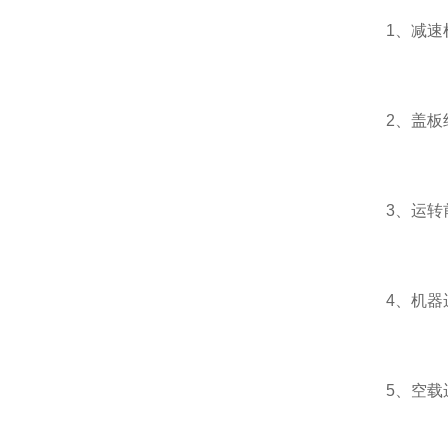
1、减速机
2、盖板组
3、运转前
4、机器运
5、空载运