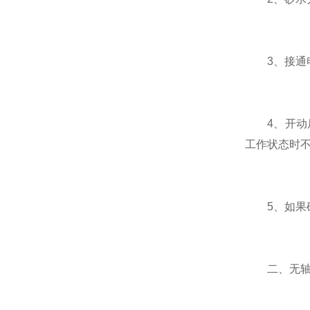
3、接通电
4、开动后
工作状态时
5、如果砂
二、无轴螺