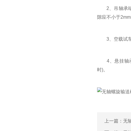
2、吊轴承端面与
隙应不小于2mm
3、空载试车时
4、悬挂轴承应安
时)。
上一篇：
无