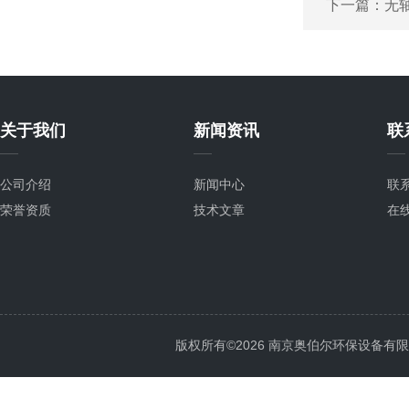
下一篇：
无
关于我们
新闻资讯
联
公司介绍
新闻中心
联
荣誉资质
技术文章
在
版权所有©2026 南京奥伯尔环保设备有限公司 A