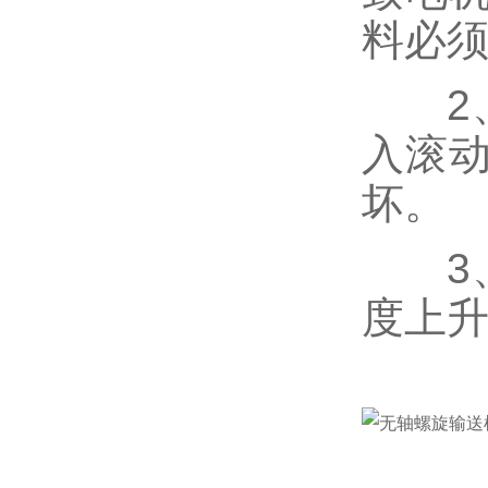
料必
2、
入滚
坏。
3、
度上