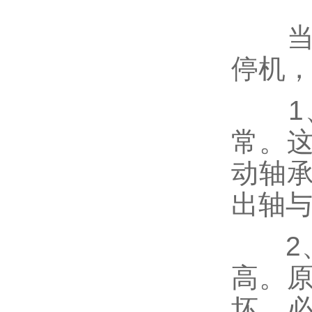
当无
停机
1、
常。
动轴
出轴
2、
高。
坏。