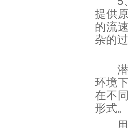
5、
提供
的流
杂的
潜水
环境
在不
形式
用于