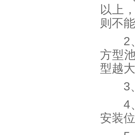
以上
则不
2、
方型池
型越
3、介
4、
安装位