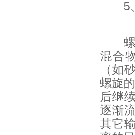
5、
螺旋式
混合
（如
螺旋的
后继
逐渐
其它