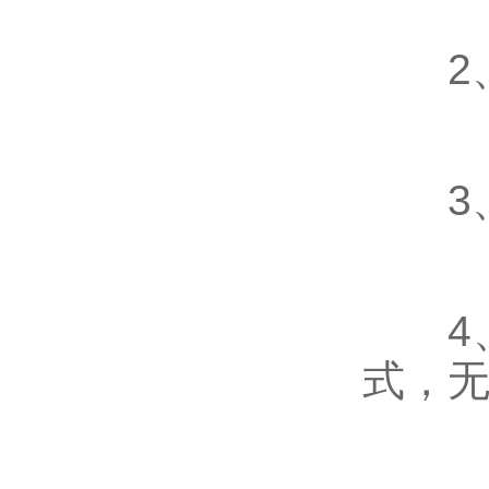
2、
3、
4、
式，