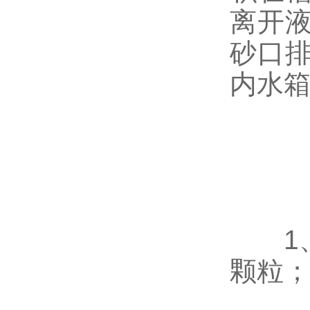
离开
砂口
内水
1、分
颗粒